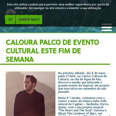
Skip to main content
Este site utiliza cookies para permitir uma melhor experiência por parte do
utilizador. Ao navegar no site estará a consentir a sua utilização.
OK
SABER MAIS
CALOURA PALCO DE EVENTO
CULTURAL ESTE FIM DE
SEMANA
No próximo sábado, dia 4 de maio,
pelas 21h00, no Centro Cultural da
Caloura, na vila de Água de Pau,
decorre a sessão que antecede o
grande evento do Inspiral, um projeto
que teve início em setembro do ano
passado.
Nesta 9.ª sessão, contamos com o
cantor e autor de música indie-folk,
natural de Cagliari - Sardenha, Enrico
Spanu, com o seu projeto musical
“The Heart and The Void”. Estreou o
álbum The Loneliest of Wars, em