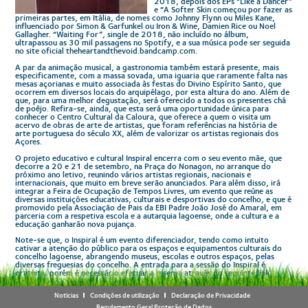
2018, depois dos EPs “Like a Dancer”
e “A Softer Skin começou por fazer as
primeiras partes, em Itália, de nomes como Johnny Flynn ou Miles Kane,
influenciado por Simon & Garfunkel ou Iron & Wine, Damien Rice ou Noel
Gallagher. “Waiting For”, single de 2018, não incluído no álbum,
ultrapassou as 30 mil passagens no Spotify, e a sua música pode ser seguida
no site oficial theheartandthevoid.bandcamp.com.
A par da animação musical, a gastronomia também estará presente, mais
especificamente, com a massa sovada, uma iguaria que raramente falta nas
mesas açorianas e muito associada às festas do Divino Espírito Santo, que
ocorrem em diversos locais do arquipélago, por esta altura do ano. Além de
que, para uma melhor degustação, será oferecido a todos os presentes chá
de poêjo. Refira-se, ainda, que esta será uma oportunidade única para
conhecer o Centro Cultural da Caloura, que oferece a quem o visita um
acervo de obras de arte de artistas, que foram referências na história de
arte portuguesa do século XX, além de valorizar os artistas regionais dos
Açores.
O projeto educativo e cultural Inspiral encerra com o seu evento mãe, que
decorre a 20 e 21 de setembro, na Praça do Nonagon, no arranque do
próximo ano letivo, reunindo vários artistas regionais, nacionais e
internacionais, que muito em breve serão anunciados. Para além disso, irá
integrar a Feira de Ocupação de Tempos Livres, um evento que reúne as
diversas instituições educativas, culturais e desportivas do concelho, e que é
promovido pela Associação de Pais da EBI Padre João José do Amaral, em
parceria com a respetiva escola e a autarquia lagoense, onde a cultura e a
educação ganharão nova pujança.
Note-se que, o Inspiral é um evento diferenciador, tendo como intuito
cativar a atenção do público para os espaços e equipamentos culturais do
concelho lagoense, abrangendo museus, escolas e outros espaços, pelas
diversas freguesias do concelho. A entrada para a sessão do Inspiral é
gratuita, porém é necessário efetuar a reserva através do seguinte link:
http://reservas.inspiral-lagoa.pt/
.
Notícias
Condições de utilização
Declaração de Privacidade
Fonte: Câmara Municipal da Lagoa
Regulamento Geral Proteção de Dados