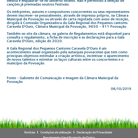
inédita e enquadrar-se no universo infantil. Não é permitido a seleção de
canções já premiadas noutros festivais.
Os intérpretes, autores e compositores concorrentes ou seus representantes
devem inscrever-se pessoalmente, através de impresso próprio, na Câmara
Municipal da Povoação ou através de carta registada com aviso de receção,
dirigida à Comissão Organizadora da Gala Regional dos Pequenos cantores
Caravela D'Ouro, Câmara Municipal da Povoação, 9650 - 411 Povoação.
Também no site da câmara, na galeria de Regulamentos está disponível para
consulta o regulamento, a ficha de inscrição e as declarações para a Gala
Caravela D'Ouro, edição de 2020.
A Gala Regional dos Pequenos Cantores Caravela D'Ouro é um
acontecimento anual organizado pela autarquia povoacense que tem como
principais objetivos estimular a criação artística, incentivar o aparecimento
de novos talentos e estreitar os laços culturais entre os concorrentes e o
município da Povoação.
Fonte - Gabinete de Comunicação e Imagem da Câmara Municipal da
Povoação
08/10/2019
Notícias
Condições de utilização
Declaração de Privacidade
Regulamento Geral Proteção de Dados