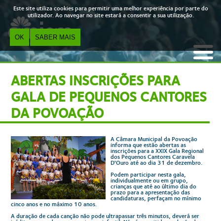
Skip to main content
Este site utiliza cookies para permitir uma melhor experiência por parte do
utilizador. Ao navegar no site estará a consentir a sua utilização.
OK
SABER MAIS
ABERTAS INSCRIÇÕES PARA
GALA DE PEQUENOS CANTORES
DA POVOAÇÃO
A Câmara Municipal da Povoação
informa que estão abertas as
inscrições para a XXIX Gala Regional
dos Pequenos Cantores Caravela
D'Ouro até ao dia 31 de dezembro.
Podem participar nesta gala,
individualmente ou em grupo,
crianças que até ao último dia do
prazo para a apresentação das
candidaturas, perfaçam no mínimo
cinco anos e no máximo 10 anos.
A duração de cada canção não pode ultrapassar três minutos, deverá ser