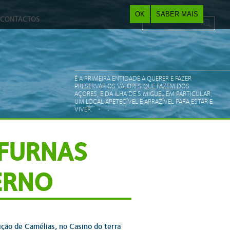
OK
SABER MAIS
CONTACTOS
Pesquisar
Search form
É A PRIMEIRA ENTIDADE A QUERER E FAZER
PRESERVAR OS VALORES QUE FAZEM DOS
AÇORES, E DA ILHA DE S.MIGUEL EM PARTICULAR,
UM LOCAL APETECÍVEL E APRAZÍVEL PARA ESTAR E
VIVER.
 FURNAS
ERNO
ição de Camélias, no Casino do terra