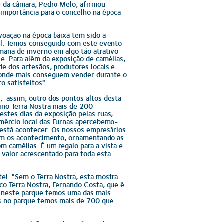
e da câmara, Pedro Melo, afirmou
importância para o concelho na época
voação na época baixa tem sido a
al. Temos conseguido com este evento
mana de inverno em algo tão atrativo
e. Para além da exposição de camélias,
 dos artesãos, produtores locais e
 onde mais conseguem vender durante o
o satisfeitos".
, assim, outro dos pontos altos desta
ino Terra Nostra mais de 200
estes dias da exposição pelas ruas,
omércio local das Furnas apercebemo-
 está acontecer. Os nossos empresários
com os acontecimento, ornamentando as
om camélias. É um regalo para a vista e
 valor acrescentado para toda esta
el. "Sem o Terra Nostra, esta mostra
co Terra Nostra, Fernando Costa, que é
 neste parque temos uma das mais
as no parque temos mais de 700 que