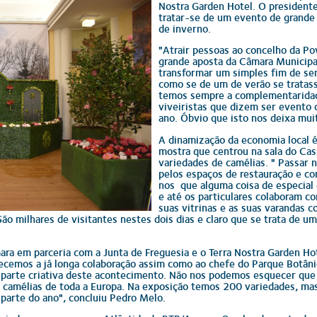
Nostra Garden Hotel. O president
tratar-se de um evento de grande 
de inverno.
"Atrair pessoas ao concelho da Po
grande aposta da Câmara Municip
transformar um simples fim de se
como se de um de verão se tratass
temos sempre a complementaridade
viveiristas que dizem ser evento
ano. Óbvio que isto nos deixa muit
A dinamização da economia local é
mostra que centrou na sala do Cas
variedades de camélias. " Passar n
pelos espaços de restauração e c
nos que alguma coisa de especial
e até os particulares colaboram 
suas vitrinas e as suas varandas c
 milhares de visitantes nestes dois dias e claro que se trata de um
ara em parceria com a Junta de Freguesia e o Terra Nostra Garden Hot
ecemos a já longa colaboração assim como ao chefe do Parque Botâni
 parte criativa deste acontecimento. Não nos podemos esquecer que
 camélias de toda a Europa. Na exposição temos 200 variedades, m
parte do ano", concluiu Pedro Melo.