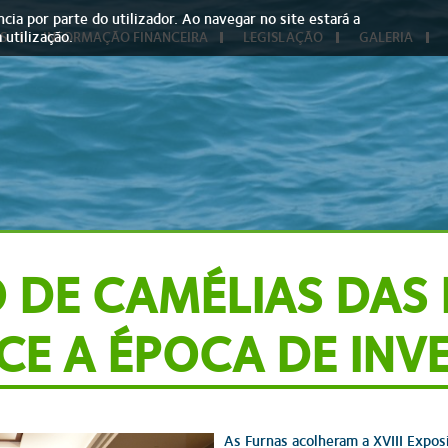
cia por parte do utilizador. Ao navegar no site estará a
 utilização.
S
INFORMAÇÃO FINANCEIRA
LEGISLAÇÃO
GALERIA
 DE CAMÉLIAS DAS
E A ÉPOCA DE INV
As Furnas acolheram a XVIII Expos