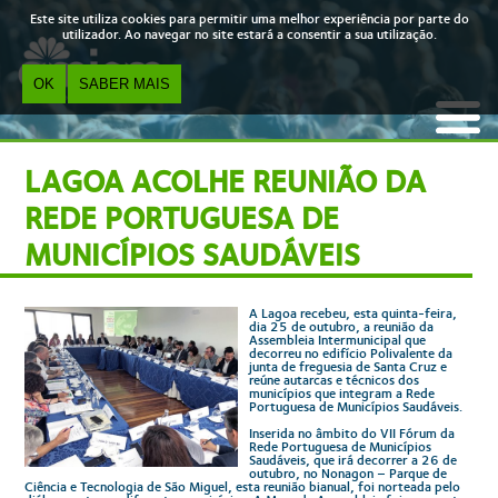
Skip to main content
Este site utiliza cookies para permitir uma melhor experiência por parte do
utilizador. Ao navegar no site estará a consentir a sua utilização.
OK
SABER MAIS
LAGOA ACOLHE REUNIÃO DA
REDE PORTUGUESA DE
MUNICÍPIOS SAUDÁVEIS
A Lagoa recebeu, esta quinta-feira,
dia 25 de outubro, a reunião da
Assembleia Intermunicipal que
decorreu no edifício Polivalente da
junta de freguesia de Santa Cruz e
reúne autarcas e técnicos dos
municípios que integram a Rede
Portuguesa de Municípios Saudáveis.
Inserida no âmbito do VII Fórum da
Rede Portuguesa de Municípios
Saudáveis, que irá decorrer a 26 de
outubro, no Nonagon – Parque de
Ciência e Tecnologia de São Miguel, esta reunião bianual, foi norteada pelo