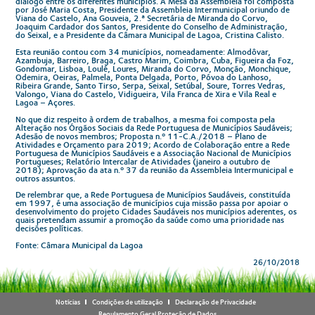
diálogo entre os diferentes municípios. A Mesa da Assembleia foi composta
por José Maria Costa, Presidente da Assembleia Intermunicipal oriundo de
Viana do Castelo, Ana Gouveia, 2.ª Secretária de Miranda do Corvo,
Joaquim Cardador dos Santos, Presidente do Conselho de Administração,
do Seixal, e a Presidente da Câmara Municipal de Lagoa, Cristina Calisto.
Esta reunião contou com 34 municípios, nomeadamente: Almodôvar,
Azambuja, Barreiro, Braga, Castro Marim, Coimbra, Cuba, Figueira da Foz,
Gondomar, Lisboa, Loulé, Loures, Miranda do Corvo, Monção, Monchique,
Odemira, Oeiras, Palmela, Ponta Delgada, Porto, Póvoa do Lanhoso,
Ribeira Grande, Santo Tirso, Serpa, Seixal, Setúbal, Soure, Torres Vedras,
Valongo, Viana do Castelo, Vidigueira, Vila Franca de Xira e Vila Real e
Lagoa – Açores.
No que diz respeito à ordem de trabalhos, a mesma foi composta pela
Alteração nos Órgãos Sociais da Rede Portuguesa de Municípios Saudáveis;
Adesão de novos membros; Proposta n.º 11-C.A./2018 – Plano de
Atividades e Orçamento para 2019; Acordo de Colaboração entre a Rede
Portuguesa de Municípios Saudáveis e a Associação Nacional de Municípios
Portugueses; Relatório Intercalar de Atividades (janeiro a outubro de
2018); Aprovação da ata n.º 37 da reunião da Assembleia Intermunicipal e
outros assuntos.
De relembrar que, a Rede Portuguesa de Municípios Saudáveis, constituída
em 1997, é uma associação de municípios cuja missão passa por apoiar o
desenvolvimento do projeto Cidades Saudáveis nos municípios aderentes, os
quais pretendam assumir a promoção da saúde como uma prioridade nas
decisões políticas.
Fonte: Câmara Municipal da Lagoa
26/10/2018
Notícias
Condições de utilização
Declaração de Privacidade
Regulamento Geral Proteção de Dados