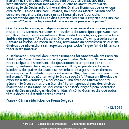
países mais ricos e mais prósperos, têm virado as costas aos mais
necessitados”, apontou José Manuel Bolieiro na abertura oficial da
celebração da Declaração Universal dos Direitos Humanos que teve lugar
esta tarde, Dia dos Direitos Humanos, no Largo da Matriz. “Ainda não se
cumpre o respeito pela pessoa na sua integralidade”, concluiu,
acrescentando que “todos os dias é preciso lembrar o respeito dos Direitos
Humanos” “para que haja sensibilidade entre os povos e os países”.
O edil considerou que, em alguns aspetos, assiste-se até a uma regressão no
respeito dos Direitos Humanos. O Presidente do Município expressou o seu
orgulho pela adesão à iniciativa da Universidade dos Açores, promovida no
âmbito do projeto “Unid@s pelos Direitos Humanos” e em parceria com a
Câmara Municipal de Ponta Delgada, reveladora da consciência de que “há
direitos que não estão a ser respeitados por todos” e que “ainda há tanto a
fazer nesta matéria”.
A Declaração Universal dos Direitos Humanos foi proclamada em Paris em
1948 pela Assembleia Geral das Nações Unidas. Volvidos 70 anos, em
Ponta Delgada, à semelhança do que aconteceu um pouco por todo o
mundo, centenas de crianças, jovens e adultos, erguendo cartazes e
bandeiras dos países da lusofonia, relembraram alguns desses direitos
básicos para a dignidade da pessoa humana. “Raça humana é só uma. Etnias
mil e uma”, “Ter ou não ter religião é a tua opção”, “Pensa em liberdade e
expressa a tua verdade”, “A educação é uma arma de afirmação” e “O
género não é tudo, mas o caráter sim” foram apenas alguns dos direitos
reafirmados esta tarde, na sequência do desafio lançado pelo Secretário-
geral da Organização das Nações Unidas. António Guterres diz que todos
têm o dever de defender estes direitos.
Fonte - Câmara Municipal de Ponta Delgada
11/12/2018
Notícias
Condições de utilização
Declaração de Privacidade
Regulamento Geral Proteção de Dados