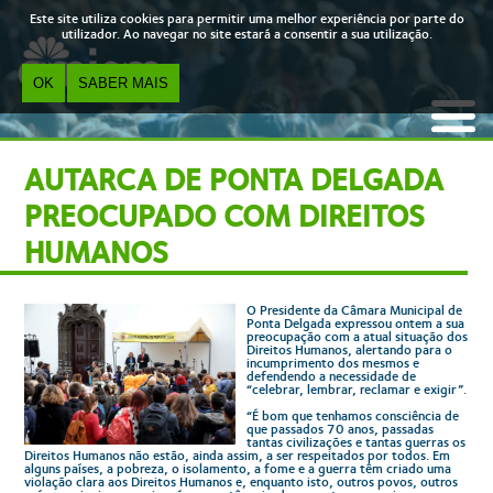
Skip to main content
Este site utiliza cookies para permitir uma melhor experiência por parte do
utilizador. Ao navegar no site estará a consentir a sua utilização.
OK
SABER MAIS
AUTARCA DE PONTA DELGADA
PREOCUPADO COM DIREITOS
HUMANOS
O Presidente da Câmara Municipal de
Ponta Delgada expressou ontem a sua
preocupação com a atual situação dos
Direitos Humanos, alertando para o
incumprimento dos mesmos e
defendendo a necessidade de
“celebrar, lembrar, reclamar e exigir”.
“É bom que tenhamos consciência de
que passados 70 anos, passadas
tantas civilizações e tantas guerras os
Direitos Humanos não estão, ainda assim, a ser respeitados por todos. Em
alguns países, a pobreza, o isolamento, a fome e a guerra têm criado uma
violação clara aos Direitos Humanos e, enquanto isto, outros povos, outros