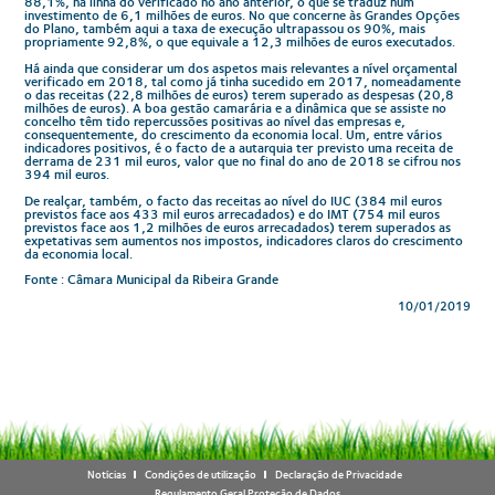
88,1%, na linha do verificado no ano anterior, o que se traduz num
investimento de 6,1 milhões de euros. No que concerne às Grandes Opções
do Plano, também aqui a taxa de execução ultrapassou os 90%, mais
propriamente 92,8%, o que equivale a 12,3 milhões de euros executados.
Há ainda que considerar um dos aspetos mais relevantes a nível orçamental
verificado em 2018, tal como já tinha sucedido em 2017, nomeadamente
o das receitas (22,8 milhões de euros) terem superado as despesas (20,8
milhões de euros). A boa gestão camarária e a dinâmica que se assiste no
concelho têm tido repercussões positivas ao nível das empresas e,
consequentemente, do crescimento da economia local. Um, entre vários
indicadores positivos, é o facto de a autarquia ter previsto uma receita de
derrama de 231 mil euros, valor que no final do ano de 2018 se cifrou nos
394 mil euros.
De realçar, também, o facto das receitas ao nível do IUC (384 mil euros
previstos face aos 433 mil euros arrecadados) e do IMT (754 mil euros
previstos face aos 1,2 milhões de euros arrecadados) terem superados as
expetativas sem aumentos nos impostos, indicadores claros do crescimento
da economia local.
Fonte : Câmara Municipal da Ribeira Grande
10/01/2019
Notícias
Condições de utilização
Declaração de Privacidade
Regulamento Geral Proteção de Dados