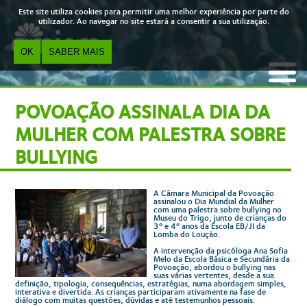
Skip to main content
Este site utiliza cookies para permitir uma melhor experiência por parte do
utilizador. Ao navegar no site estará a consentir a sua utilização.
OK
SABER MAIS
POVOAÇÃO ASSINALA DIA DA
MULHER COM PALESTRA SOBRE
BULLYING
A Câmara Municipal da Povoação
assinalou o Dia Mundial da Mulher
com uma palestra sobre bullying no
Museu do Trigo, junto de crianças do
3º e 4º anos da Escola EB/JI da
Lomba do Loução.
A intervenção da psicóloga Ana Sofia
Melo da Escola Básica e Secundária da
Povoação, abordou o bullying nas
suas várias vertentes, desde a sua
definição, tipologia, consequências, estratégias, numa abordagem simples,
interativa e divertida. As crianças participaram ativamente na fase de
diálogo com muitas questões, dúvidas e até testemunhos pessoais.