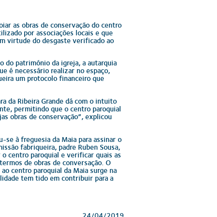
oiar as obras de conservação do centro
ilizado por associações locais e que
m virtude do desgaste verificado ao
 do património da igreja, a autarquia
ue é necessário realizar no espaço,
eira um protocolo financeiro que
.
a da Ribeira Grande dá com o intuito
nte, permitindo que o centro paroquial
jas obras de conservação”, explicou
u-se à freguesia da Maia para assinar o
issão fabriqueira, padre Ruben Sousa,
 o centro paroquial e verificar quais as
termos de obras de conversação. O
 ao centro paroquial da Maia surge na
lidade tem tido em contribuir para a
24/04/2019