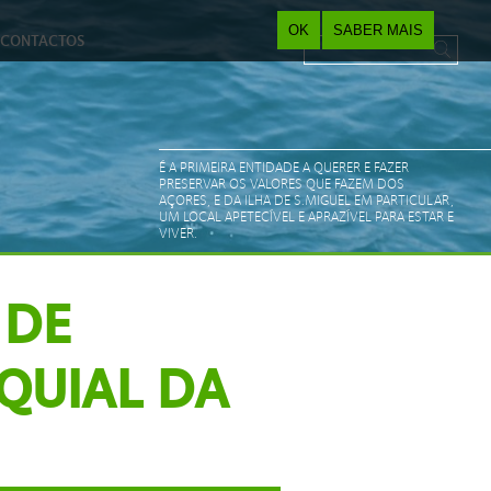
OK
SABER MAIS
CONTACTOS
Pesquisar
Search form
É A PRIMEIRA ENTIDADE A QUERER E FAZER
PRESERVAR OS VALORES QUE FAZEM DOS
AÇORES, E DA ILHA DE S.MIGUEL EM PARTICULAR,
UM LOCAL APETECÍVEL E APRAZÍVEL PARA ESTAR E
VIVER.
 DE
QUIAL DA