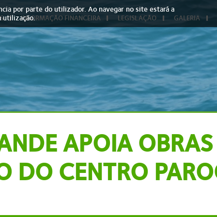
cia por parte do utilizador. Ao navegar no site estará a
 utilização.
S
INFORMAÇÃO FINANCEIRA
LEGISLAÇÃO
GALERIA
RANDE APOIA OBRAS
O DO CENTRO PARO