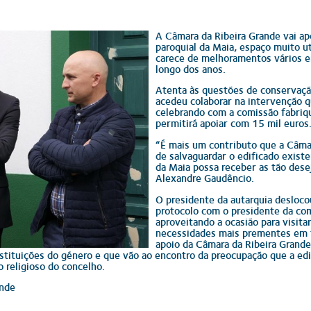
A Câmara da Ribeira Grande vai ap
paroquial da Maia, espaço muito ut
carece de melhoramentos vários e
longo dos anos.
Atenta às questões de conservação
acedeu colaborar na intervenção q
celebrando com a comissão fabriqu
permitirá apoiar com 15 mil euros
“É mais um contributo que a Câmar
de salvaguardar o edificado existe
da Maia possa receber as tão dese
Alexandre Gaudêncio.
O presidente da autarquia desloco
protocolo com o presidente da com
aproveitando a ocasião para visitar
necessidades mais prementes em 
apoio da Câmara da Ribeira Grande
stituições do género e que vão ao encontro da preocupação que a edi
religioso do concelho.
ande