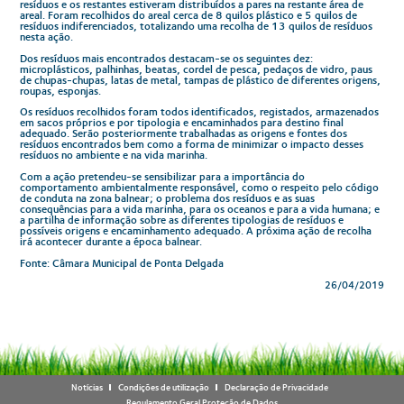
resíduos e os restantes estiveram distribuídos a pares na restante área de
areal. Foram recolhidos do areal cerca de 8 quilos plástico e 5 quilos de
resíduos indiferenciados, totalizando uma recolha de 13 quilos de resíduos
nesta ação.
Dos resíduos mais encontrados destacam-se os seguintes dez:
microplásticos, palhinhas, beatas, cordel de pesca, pedaços de vidro, paus
de chupas-chupas, latas de metal, tampas de plástico de diferentes origens,
roupas, esponjas.
Os resíduos recolhidos foram todos identificados, registados, armazenados
em sacos próprios e por tipologia e encaminhados para destino final
adequado. Serão posteriormente trabalhadas as origens e fontes dos
resíduos encontrados bem como a forma de minimizar o impacto desses
resíduos no ambiente e na vida marinha.
Com a ação pretendeu-se sensibilizar para a importância do
comportamento ambientalmente responsável, como o respeito pelo código
de conduta na zona balnear; o problema dos resíduos e as suas
consequências para a vida marinha, para os oceanos e para a vida humana; e
a partilha de informação sobre as diferentes tipologias de resíduos e
possíveis origens e encaminhamento adequado. A próxima ação de recolha
irá acontecer durante a época balnear.
Fonte: Câmara Municipal de Ponta Delgada
26/04/2019
Notícias
Condições de utilização
Declaração de Privacidade
Regulamento Geral Proteção de Dados