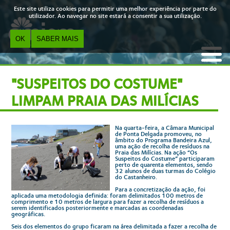
Skip to main content
Este site utiliza cookies para permitir uma melhor experiência por parte do
utilizador. Ao navegar no site estará a consentir a sua utilização.
OK
SABER MAIS
"SUSPEITOS DO COSTUME"
LIMPAM PRAIA DAS MILÍCIAS
Na quarta-feira, a Câmara Municipal
de Ponta Delgada promoveu, no
âmbito do Programa Bandeira Azul,
uma ação de recolha de resíduos na
Praia das Milícias. Na ação “Os
Suspeitos do Costume” participaram
perto de quarenta elementos, sendo
32 alunos de duas turmas do Colégio
do Castanheiro.
Para a concretização da ação, foi
aplicada uma metodologia definida: foram delimitados 100 metros de
comprimento e 10 metros de largura para fazer a recolha de resíduos a
serem identificados posteriormente e marcadas as coordenadas
geográficas.
Seis dos elementos do grupo ficaram na área delimitada a fazer a recolha de