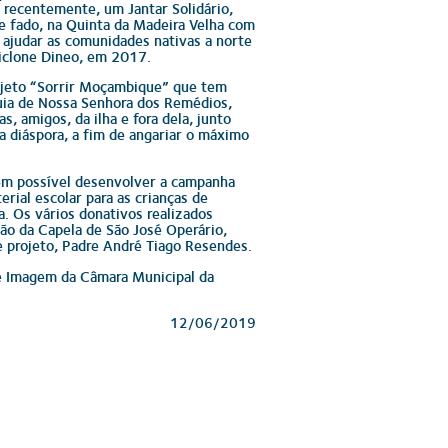
 recentemente, um Jantar Solidário,
 fado, na Quinta da Madeira Velha com
a ajudar as comunidades nativas a norte
iclone Dineo, em 2017.
projeto “Sorrir Moçambique” que tem
uia de Nossa Senhora dos Remédios,
as, amigos, da ilha e fora dela, junto
 diáspora, a fim de angariar o máximo
bém possível desenvolver a campanha
rial escolar para as crianças de
. Os vários donativos realizados
ão da Capela de São José Operário,
e projeto, Padre André Tiago Resendes.
e Imagem da Câmara Municipal da
12/06/2019