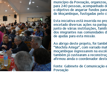
município da Povoação, organizou,
para 240 pessoas, acompanhado de
o objetivo de angariar fundos par
de Moçambique, fustigadas pelo c
Esta iniciativa está inserida no 
encetado diversas ações na paróq
junto de várias instituições, famíli
dos imigrantes nas comunidades da
de ajudas para esta missão.
Ao abrigo deste projeto, foi tam
“Mochila Amiga”, com variado mate
moçambique ingressarem na escola
também já custearam a reconstruç
afirmou ainda o coordenador dest
Fonte: Gabinete de Comunicação 
Povoação