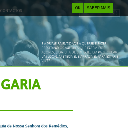
OK
SABER MAIS
CONTACTOS
Pesquisar
Search form
É A PRIMEIRA ENTIDADE A QUERER E FAZER
PRESERVAR OS VALORES QUE FAZEM DOS
AÇORES, E DA ILHA DE S.MIGUEL EM PARTICULAR,
UM LOCAL APETECÍVEL E APRAZÍVEL PARA ESTAR E
VIVER.
GARIA
quia de Nossa Senhora dos Remédios,