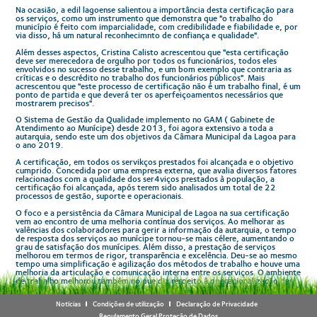
Na ocasião, a edil lagoense salientou a importância desta certificação para
os serviços, como um instrumento que demonstra que "o trabalho do
município é feito com imparcialidade, com credibilidade e fiabilidade e, por
via disso, há um natural reconhecimnto de confiança e qualidade".
Além desses aspectos, Cristina Calisto acrescentou que "esta certificação
deve ser merecedora de orgulho por todos os funcionários, todos eles
envolvidos no sucesso desse trabalho, e um bom exemplo que contraria as
críticas e o descrédito no trabalho dos funcionários públicos". Mais
acrescentou que "este processo de certificação não é um trabalho final, é um
ponto de partida e que deverá ter os aperfeiçoamentos necessários que
mostrarem precisos".
O Sistema de Gestão da Qualidade implemento no GAM ( Gabinete de
Atendimento ao Munícipe) desde 2013, foi agora extensivo a toda a
autarquia, sendo este um dos objetivos da Câmara Municipal da Lagoa para
o ano 2019.
A certificação, em todos os servikços prestados foi alcançada e o objetivo
cumprido. Concedida por uma empresa externa, que avalia diversos fatores
relacionados com a qualidade dos ser4viços prestados à população, a
certificação foi alcançada, após terem sido analisados um total de 22
processos de gestão, suporte e operacionais.
O foco e a persistência da Câmara Municipal de Lagoa na sua certificação
vem ao encontro de uma melhoria contínua dos serviços. Ao melhorar as
valências dos colaboradores para gerir a informação da autarquia, o tempo
de resposta dos serviços ao munícipe tornou-se mais célere, aumentando o
grau de satisfação dos munícipes. Além disso, a prestação de serviços
melhorou em termos de rigor, transparência e excelência. Deu-se ao mesmo
tempo uma simplificação e agilização dos métodos de trabalho e houve uma
melhoria da articulação e comunicação interna entre os serviços. O ambiente
de trabalho melhorou também no que diz respeito à operacionalização das
atividades e dos processos.
Notícias
Condições de utilização
Declaração de Privacidade
De referir que esta certificação foi alcançada principalmente a pensar nos
munícipes, tendo sido repensadas as estratégias de melhoria contínua dos
Regulamento Geral Proteção de Dados