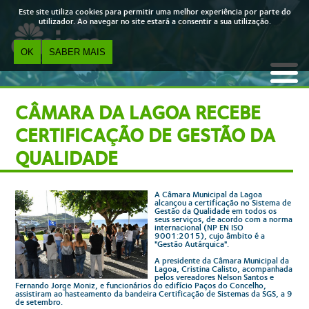
Skip to main content
Este site utiliza cookies para permitir uma melhor experiência por parte do
utilizador. Ao navegar no site estará a consentir a sua utilização.
OK
SABER MAIS
CÂMARA DA LAGOA RECEBE
CERTIFICAÇÃO DE GESTÃO DA
QUALIDADE
A Câmara Municipal da Lagoa
alcançou a certificação no Sistema de
Gestão da Qualidade em todos os
seus serviços, de acordo com a norma
internacional (NP EN ISO
9001:2015), cujo âmbito é a
"Gestão Autárquica".
A presidente da Câmara Municipal da
Lagoa, Cristina Calisto, acompanhada
pelos vereadores Nelson Santos e
Fernando Jorge Moniz, e funcionários do edifício Paços do Concelho,
assistiram ao hasteamento da bandeira Certificação de Sistemas da SGS, a 9
de setembro.