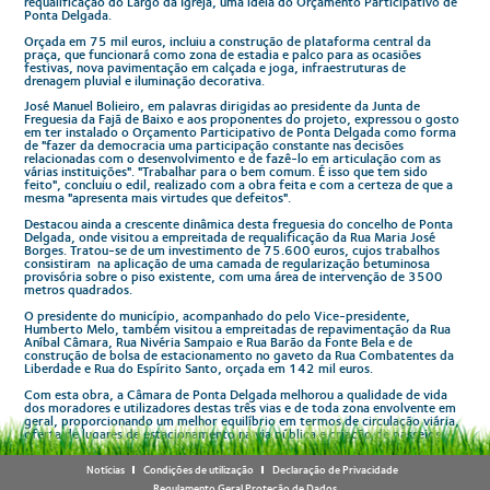
requalificação do Largo da Igreja, uma ideia do Orçamento Participativo de
Ponta Delgada.
Orçada em 75 mil euros, incluiu a construção de plataforma central da
praça, que funcionará como zona de estadia e palco para as ocasiões
festivas, nova pavimentação em calçada e joga, infraestruturas de
drenagem pluvial e iluminação decorativa.
José Manuel Bolieiro, em palavras dirigidas ao presidente da Junta de
Freguesia da Fajã de Baixo e aos proponentes do projeto, expressou o gosto
em ter instalado o Orçamento Participativo de Ponta Delgada como forma
de "fazer da democracia uma participação constante nas decisões
relacionadas com o desenvolvimento e de fazê-lo em articulação com as
várias instituições". "Trabalhar para o bem comum. É isso que tem sido
feito", concluiu o edil, realizado com a obra feita e com a certeza de que a
mesma "apresenta mais virtudes que defeitos".
Destacou ainda a crescente dinâmica desta freguesia do concelho de Ponta
Delgada, onde visitou a empreitada de requalificação da Rua Maria José
Borges. Tratou-se de um investimento de 75.600 euros, cujos trabalhos
consistiram na aplicação de uma camada de regularização betuminosa
provisória sobre o piso existente, com uma área de intervenção de 3500
metros quadrados.
O presidente do município, acompanhado do pelo Vice-presidente,
Humberto Melo, também visitou a empreitadas de repavimentação da Rua
Aníbal Câmara, Rua Nivéria Sampaio e Rua Barão da Fonte Bela e de
construção de bolsa de estacionamento no gaveto da Rua Combatentes da
Liberdade e Rua do Espírito Santo, orçada em 142 mil euros.
Com esta obra, a Câmara de Ponta Delgada melhorou a qualidade de vida
dos moradores e utilizadores destas três vias e de toda zona envolvente em
geral, proporcionando um melhor equilíbrio em termos de circulação viária,
oferta de lugares de estacionamento na via pública e criação de passeios
com dimensões que proporcionem boas condições de utilização por parte
dos peões, incluindo pessoas com mobilidade condicionada.
Notícias
Condições de utilização
Declaração de Privacidade
Foi entregue à população da Fajã de Baixo outro projeto fruto de uma ideia
Regulamento Geral Proteção de Dados