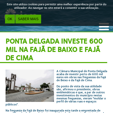
Skip to main content
Este site utiliza cookies para permitir uma melhor experiência por parte do
utilizador. Ao navegar no site estará a consentir a sua utilização.
OK
SABER MAIS
PONTA DELGADA INVESTE 600
MIL NA FAJÃ DE BAIXO E FAJÃ
DE CIMA
A Câmara Municipal de Ponta Delgada
acaba de investir perto de 600 mil
euros em obras nas freguesias da Fajã
de Beixo e da Fajã de Cima.
Do ponto de vista da sua utilidade
são, afirmou o presidente, obras
emblemáticas e que, a par de outros
investimentos do município nestas
mesmas freguesias, vieram "moldar o
perfil de várias ruas e espaços
públicos".
Na freguesia da Fajã de Baixo foi inaugurada esta tarde a empreitada de