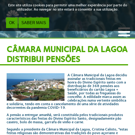
Skip to main content
Este site utiliza cookies para permitir uma melhor experiência por parte do
utilizador. Ao navegar no site estará a consentir a sua utilização.
OK
SABER MAIS
CÂMARA MUNICIPAL DA LAGOA
DISTRIBUI PENSÕES
A Câmara Municipal da Lagoa decidiu
assinalar as tradicionais festas em
honra do Divino Espírito santo com a
distribuição de 368 pensões aos
beneficiários do cartão Lagoa +
Saúde, por todas as freguesias do
concelho. A edilidade marca assim as
celebrações numa vertente simbólica
e solidária, tendo em conta o cancelamento de uma série de atividades
decorrentes da pandemia COVID-19.
A pensão a entregar amanhã, será constituída pelos tradicionais produtos
característicos das festas do Divino Espírito Santo, designadamente pão
caseiro, bolo de massa, garrafa de vinho e carne.
Segundo a presidente da Câmara Municipal da Lagoa, Cristina Calisto, "estas
festas religiosas são demonstrativas das tradições do povo açoriano e