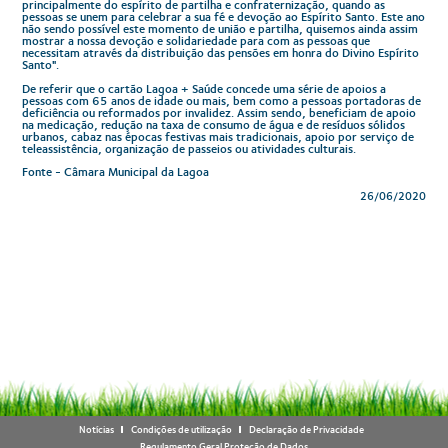
principalmente do espírito de partilha e confraternização, quando as
pessoas se unem para celebrar a sua fé e devoção ao Espírito Santo. Este ano
não sendo possível este momento de união e partilha, quisemos ainda assim
mostrar a nossa devoção e solidariedade para com as pessoas que
necessitam através da distribuição das pensões em honra do Divino Espírito
Santo".
De referir que o cartão Lagoa + Saúde concede uma série de apoios a
pessoas com 65 anos de idade ou mais, bem como a pessoas portadoras de
deficiência ou reformados por invalidez. Assim sendo, beneficiam de apoio
na medicação, redução na taxa de consumo de água e de resíduos sólidos
urbanos, cabaz nas épocas festivas mais tradicionais, apoio por serviço de
teleassistência, organização de passeios ou atividades culturais.
Fonte - Câmara Municipal da Lagoa
26/06/2020
Notícias
Condições de utilização
Declaração de Privacidade
Regulamento Geral Proteção de Dados