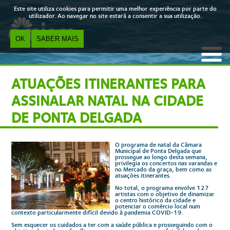
Skip to main content
Este site utiliza cookies para permitir uma melhor experiência por parte do
utilizador. Ao navegar no site estará a consentir a sua utilização.
OK
SABER MAIS
ATUAÇÕES ITINERANTES PARA
ASSINALAR NATAL NA CIDADE
DE PONTA DELGADA
O programa de natal da Câmara
Municipal de Ponta Delgada que
prossegue ao longo desta semana,
privilegia os concertos nas varandas e
no Mercado da graça, bem como as
atuações itinerantes.
No total, o programa envolve 127
artistas com o objetivo de dinamizar
o centro histórico da cidade e
potenciar o comércio local num
contexto particularmente difícil devido à pandemia COVID-19.
Sem esquecer os cuidados a ter com a saúde pública e prosseguindo com o