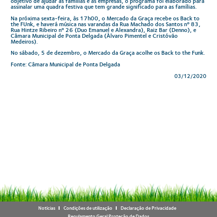
objetivo de ajudar as famílias e as empresas, o programa foi elaborado para
assinalar uma quadra festiva que tem grande significado para as famílias.
Na próxima sexta-feira, às 17h00, o Mercado da Graça recebe os Back to
the FUnk, e haverá música nas varandas da Rua Machado dos Santos nº 83,
Rua Hintze Ribeiro nº 26 (Duo Emanuel e Alexandra), Raiz Bar (Denno), e
Câmara Municipal de Ponta Delgada (Álvaro Pimentel e Cristóvão
Medeiros).
No sábado, 5 de dezembro, o Mercado da Graça acolhe os Back to the Funk.
Fonte: Câmara Municipal de Ponta Delgada
03/12/2020
Notícias
Condições de utilização
Declaração de Privacidade
Regulamento Geral Proteção de Dados