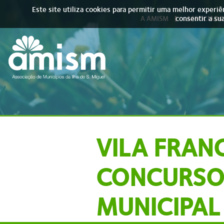
Skip to main content
Este site utiliza cookies para permitir uma melhor experiên
consentir a sua
A AMISM
ASSOCIADO
VILA FRAN
CONCURSO 
MUNICIPAL