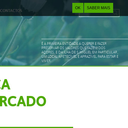
OK
SABER MAIS
CONTACTOS
Pesquisar
Search form
É A PRIMEIRA ENTIDADE A QUERER E FAZER
PRESERVAR OS VALORES QUE FAZEM DOS
AÇORES, E DA ILHA DE S.MIGUEL EM PARTICULAR,
UM LOCAL APETECÍVEL E APRAZÍVEL PARA ESTAR E
VIVER.
ÇA
ERCADO