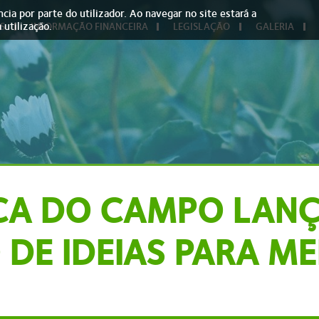
cia por parte do utilizador. Ao navegar no site estará a
 utilização.
S
INFORMAÇÃO FINANCEIRA
LEGISLAÇÃO
GALERIA
CA DO CAMPO LAN
DE IDEIAS PARA M