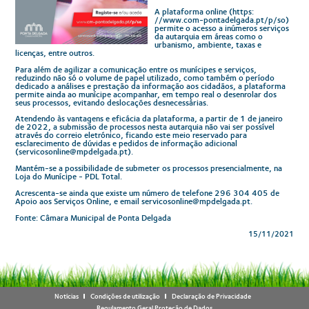
A plataforma online (https:
//
www.com-pontadelgada.pt/p/so
)
permite o acesso a inúmeros serviços
da autarquia em áreas como o
urbanismo, ambiente, taxas e
licenças, entre outros.
Para além de agilizar a comunicação entre os munícipes e serviços,
reduzindo não só o volume de papel utilizado, como também o período
dedicado a análises e prestação da informação aos cidadãos, a plataforma
permite ainda ao munícipe acompanhar, em tempo real o desenrolar dos
seus processos, evitando deslocações desnecessárias.
Atendendo às vantagens e eficácia da plataforma, a partir de 1 de janeiro
de 2022, a submissão de processos nesta autarquia não vai ser possível
através do correio eletrónico, ficando este meio reservado para
esclarecimento de dúvidas e pedidos de informação adicional
(
servicosonline@mpdelgada.pt
).
Mantém-se a possibilidade de submeter os processos presencialmente, na
Loja do Munícipe - PDL Total.
Acrescenta-se ainda que existe um número de telefone 296 304 405 de
Apoio aos Serviços Online, e email
servicosonline@mpdelgada.pt
.
Fonte: Câmara Municipal de Ponta Delgada
15/11/2021
Notícias
Condições de utilização
Declaração de Privacidade
Regulamento Geral Proteção de Dados