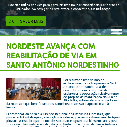
Skip to main content
Este site utiliza cookies para permitir uma melhor experiência por parte do
utilizador. Ao navegar no site estará a consentir a sua utilização.
OK
SABER MAIS
NORDESTE AVANÇA COM
REABILITAÇÃO DE VIA EM
SANTO ANTÓNIO NORDESTINHO
Foi realizada uma sessão de
esclarecimento na freguesia de Santo
António Nordestinho, a 8 de
novembro, com o objetivo de
esclarecer a população relativamente
ao projeto de reabilitação da Rua de
São João, sobretudo aos moradores
da rua e aos que beneficiam dos caminhos de acesso á agricultura e à
lavoura.
O promotor da obra é a Direção Regional dos Recursos Florestais, que
procederá á asfaltagem, execução de valetas, passeios e drenagem de águas
pluviais. A reabilitação da Rua de São João é aguardada há vários anos pela
freguesia e há muito reivindicada pela Junta de Freguesia de Santo António