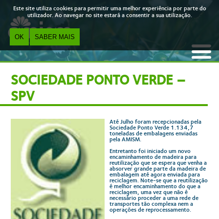
Skip to main content
Este site utiliza cookies para permitir uma melhor experiência por parte do
utilizador. Ao navegar no site estará a consentir a sua utilização.
OK
SABER MAIS
SOCIEDADE PONTO VERDE –
SPV
Até Julho foram recepcionadas pela
Sociedade Ponto Verde 1.134,7
toneladas de embalagens enviadas
pela AMISM.
Entretanto foi iniciado um novo
encaminhamento de madeira para
reutilização que se espera que venha a
absorver grande parte da madeira de
embalagem até agora enviada para
reciclagem. Note-se que a reutilização
é melhor encaminhamento do que a
reciclagem, uma vez que não é
necessário proceder a uma rede de
transportes tão complexa nem a
operações de reprocessamento.