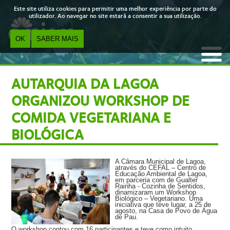
Skip to main content
Este site utiliza cookies para permitir uma melhor experiência por parte do
utilizador. Ao navegar no site estará a consentir a sua utilização.
OK
SABER MAIS
AUTARQUIA DA LAGOA
ORGANIZOU WORKSHOP DE
COMIDA VEGETARIANA E
BIOLÓGICA
A Câmara Municipal de Lagoa,
através do CEFAL – Centro de
Educação Ambiental de Lagoa,
em parceria com de Gualter
Rainha - Cozinha de Sentidos,
dinamizaram um Workshop
Biológico – Vegetariano. Uma
iniciativa que teve lugar,
a 25 de
agosto, na Casa de Povo de Água
de Pau.
O workshop contou com 16 participantes e teve como intuito