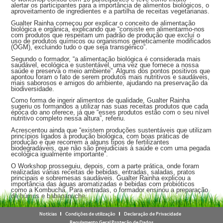
alertar
os participantes para a importância de alimentos biológicos, o
aproveitamento de ingredientes e a partilha de receitas vegetarianas.
Gualter Rainha começou por explicar o conceito de alimentação
biológica e orgânica, explicando que “consiste em alimentarmo-nos
com produtos que respeitam um padrão de produção que excluí o
uso de produtos químicos ou organismos geneticamente modificados
(OGM), excluindo tudo o que seja transgénico”.
Segundo o formador, “a alimentação biológica é considerada mais
saudável, ecológica e sustentável, uma vez que fornece a nossa
saúde e preserva o meio ambiente”. Alguns dos pontos positivos que
apontou foram o fato de serem produtos mais nutritivos e saudáveis,
mais saborosos e amigos do ambiente, ajudando na preservação da
biodiversidade.
Como forma de ingerir alimentos de qualidade, Gualter Rainha
sugeriu os formandos a utilizar nas suas receitas produtos que cada
época do ano oferece, já que “esses produtos estão com o seu nível
nutritivo completo nessa altura”, referiu.
Acrescentou ainda que “existem produções sustentáveis que utilizam
princípios ligados à produção biológica, com boas práticas de
produção e que recorrem a alguns tipos de fertilizantes
biodegradáveis, que não são prejudiciais à saúde e com uma pegada
ecológica igualmente importante”.
O Workshop prosseguiu, depois, com a parte prática, onde foram
realizadas várias receitas de bebidas, entradas, saladas, pratos
principais e sobremesas saudáveis. Gualter Rainha explicou a
importância das águas aromatizadas e bebidas com probióticos
como a Kombucha. Para entradas, o formador ensinou a preparação
de húmus e babaganuche.
Os presentes puderam interagir na confeção das receitas, como as
saladas de trigo sarraceno, salada de cuscuz, almondegas de grão
Notícias
Condições de utilização
Declaração de Privacidade
de bico, hambúrguer de feijão preto e cogumelos, mousse de
Regulamento Geral Proteção de Dados