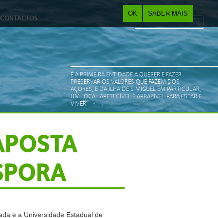
OK
SABER MAIS
CONTACTOS
Pesquisar
Search form
É A PRIMEIRA ENTIDADE A QUERER E FAZER
PRESERVAR OS VALORES QUE FAZEM DOS
AÇORES, E DA ILHA DE S.MIGUEL EM PARTICULAR,
UM LOCAL APETECÍVEL E APRAZÍVEL PARA ESTAR E
VIVER.
APOSTA
SPORA
ada e a Universidade Estadual de