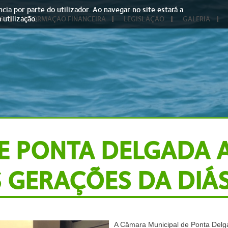
cia por parte do utilizador. Ao navegar no site estará a
 utilização.
S
INFORMAÇÃO FINANCEIRA
LEGISLAÇÃO
GALERIA
E PONTA DELGADA 
 GERAÇÕES DA DIÁ
A Câmara Municipal de Ponta Delg