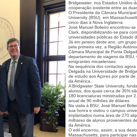
Bridgewater, nos Estados Unidos d
cooperação existente entre as duas
O Presidente da Câmara Municipal v
University (BSU), em Massachusetts
cinco dias à Nova Inglaterra.
José Manuel Bolieiro encontrou-se
Clark, disponibilizando-se para co
universidades públicas do Estado 
Já em janeiro deste ano, um grupo 
pela primeira vez, a Região Autón
Câmara Municipal de Ponta Delgad
departamento de viagens da BSU,
emigrantes micaelenses.
Na sequência dos contactos agora 
Delgada na Universidade de Bridgwa
de estudo aos Açores por parte de
da América.
A Bridgwater State University, fun
alunos, dos quais cerca de 35% sã
180 licenciaturas ministradas por
anual de 90 milhões de dólares.
Na visita à BSU, José Manuel Boli
sua honra e visitou o campus univers
implantados numa área de 270 alque
milhares de alunos provenientes d
da América.
O edil encerrou, assim, a sua deslo
Massachusetts, para participar nas