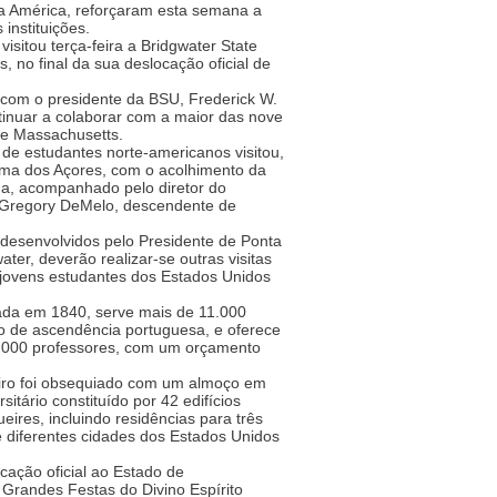
a América, reforçaram esta semana a
 instituições.
isitou terça-feira a Bridgwater State
, no final da sua deslocação oficial de
 com o presidente da BSU, Frederick W.
ntinuar a colaborar com a maior das nove
de Massachusetts.
de estudantes norte-americanos visitou,
oma dos Açores, com o acolhimento da
a, acompanhado pelo diretor do
 Gregory DeMelo, descendente de
desenvolvidos pelo Presidente de Ponta
ter, deverão realizar-se outras visitas
 jovens estudantes dos Estados Unidos
dada em 1840, serve mais de 11.000
o de ascendência portuguesa, e oferece
 2.000 professores, com um orçamento
eiro foi obsequiado com um almoço em
itário constituído por 42 edifícios
ires, incluindo residências para três
e diferentes cidades dos Estados Unidos
cação oficial ao Estado de
 Grandes Festas do Divino Espírito