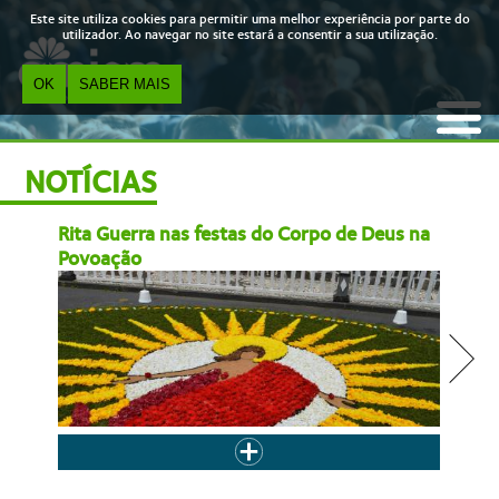
Skip to main content
Este site utiliza cookies para permitir uma melhor experiência por parte do
utilizador. Ao navegar no site estará a consentir a sua utilização.
OK
SABER MAIS
NOTÍCIAS
Rita Guerra nas festas do Corpo de Deus na
Bibli
Povoação
até 
Rita Guerra, a diva portuguesa, será a cabeça de cartaz, do...
« first
‹ anterior
…
4
5
6
7
8
9
10
11
12
…
seguinte ›
last »
Páginas